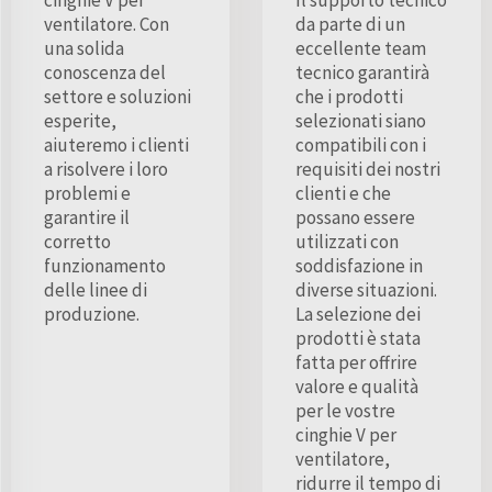
cinghie V per
Il supporto tecnico
ventilatore. Con
da parte di un
una solida
eccellente team
conoscenza del
tecnico garantirà
settore e soluzioni
che i prodotti
esperite,
selezionati siano
aiuteremo i clienti
compatibili con i
a risolvere i loro
requisiti dei nostri
problemi e
clienti e che
garantire il
possano essere
corretto
utilizzati con
funzionamento
soddisfazione in
delle linee di
diverse situazioni.
produzione.
La selezione dei
prodotti è stata
fatta per offrire
valore e qualità
per le vostre
cinghie V per
ventilatore,
ridurre il tempo di