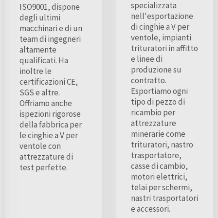
specializzata
ISO9001, dispone
nell'esportazione
degli ultimi
di cinghie a V per
macchinari e di un
ventole, impianti
team di ingegneri
trituratori in affitto
altamente
e linee di
qualificati. Ha
produzione su
inoltre le
contratto.
certificazioni CE,
Esportiamo ogni
SGS e altre.
tipo di pezzo di
Offriamo anche
ricambio per
ispezioni rigorose
attrezzature
della fabbrica per
minerarie come
le cinghie a V per
trituratori, nastro
ventole con
trasportatore,
attrezzature di
casse di cambio,
test perfette.
motori elettrici,
telai per schermi,
nastri trasportatori
e accessori.