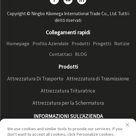
Copyright © Ningbo Kilomega International Trade Co., Ltd. Tutti i
diritti riservati
Collegamenti rapidi
Homepage
Profilo Aziendale
Prodotti
Progetti
Notizie
Contattaci
BLOG
Prodotti
Attrezzatura Di Trasporto
Attrezzatura di Trasmissione
Attrezzatura Trituratrice
Attrezzatura per la Schermatura
INFORMAZIONI SULL'AZIENDA
Profilo aziendale
Visualizzazione di fabbrica
We use cookies and similar tools to provide our services. If you
don't want to accept all cookies, click Personalize cookies.