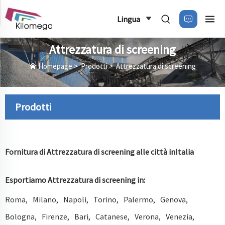
Lingua
Attrezzatura di screening
Homepage
>
Prodotti
>
Attrezzatura di screening
Prodotti
Fornitura di Attrezzatura di screening alle città in
Italia
Esportiamo Attrezzatura di screening in:
Roma
Milano
Napoli
Torino
Palermo
Genova
Bologna
Firenze
Bari
Catanese
Verona
Venezia