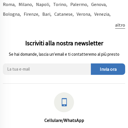
Roma
Milano
Napoli
Torino
Palermo
Genova
Bologna
Firenze
Bari
Catanese
Verona
Venezia
Messina
Padova
Cosenza
Trieste
Parma
Bresciano
altro
Prato
Tarantino
Modenese
Reggio Di Calabria
Iscriviti alla nostra newsletter
Reggio Emilia
Perugia
Ravennate
Livorno
Rimini
Cagliari
Foggia
Ferrara
Latina
Salerno
Se hai domande, lascia un'email e ti contatteremo al più presto
Giugliano In Campania
Monza
Sassari
Bergamo
Invia ora
Pescara
Trento
Forlì
Siracusa
Vicenza
Terni
Bolzano
Roncaglia
Piacenza
Novara
Anconetano
Udine
Mestre
Catanzaro
Trevisano
Como
Busto Arsizio
Torre Del Greco
Sesto San Giovanni
Varese
Pozzuoli
Cinisello Balsamo
Casoria
Caserta
Cellulare/WhatsApp