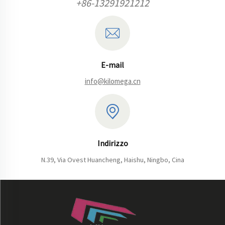
+86-13291921212
E-mail
info@kilomega.cn
Indirizzo
N.39, Via Ovest Huancheng, Haishu, Ningbo, Cina