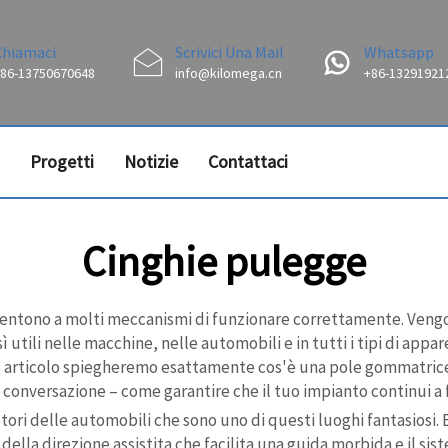
Chiamaci
Scrivici Una Mail
Whatsapp
86-13750670648
info@kilomega.cn
+86-13291921
Progetti
Notizie
Contattaci
Cinghie pulegge
ntono a molti meccanismi di funzionare correttamente. Vengon
 utili nelle macchine, nelle automobili e in tutti i tipi di app
 articolo spiegheremo esattamente cos'è una pole gommatrice, 
 conversazione – come garantire che il tuo impianto continui 
motori delle automobili che sono uno di questi luoghi fantasiosi
della direzione assistita che facilita una guida morbida e il si