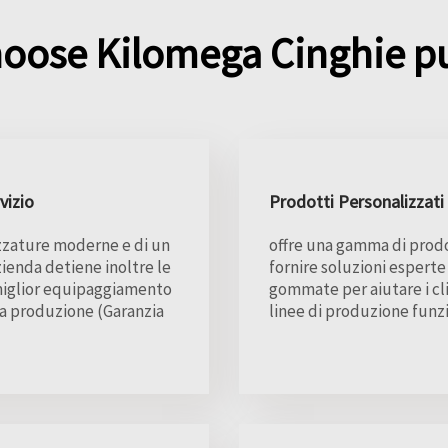
oose Kilomega Cinghie p
vizio
Prodotti Personalizzati 
ezzature moderne e di un
offre una gamma di prodot
ienda detiene inoltre le
fornire soluzioni esperte
l miglior equipaggiamento
gommate per aiutare i cli
la produzione (Garanzia
linee di produzione funz