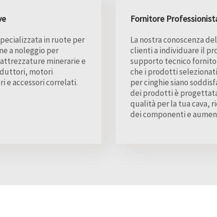
ve
Fornitore Professionist
pecializzata in ruote per
La nostra conoscenza dell
one a noleggio per
clienti a individuare il 
 attrezzature minerarie e
supporto tecnico fornito
iduttori, motori
che i prodotti selezionati 
ri e accessori correlati.
per cinghie siano soddisf
dei prodotti è progettata
qualità per la tua cava, r
dei componenti e aument