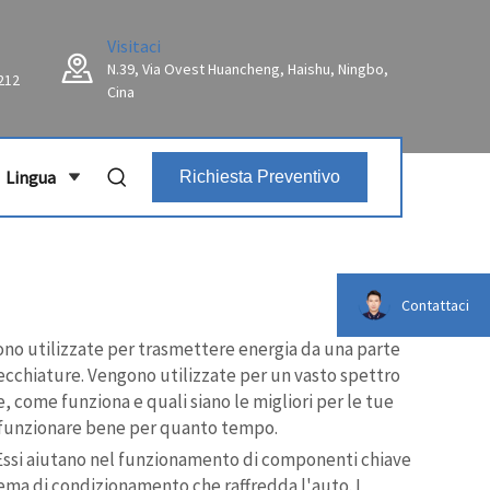
Visitaci
N.39, Via Ovest Huancheng, Haishu, Ningbo,
212
Cina
Lingua
Richiesta Preventivo
Contattaci
o utilizzate per trasmettere energia da una parte
arecchiature. Vengono utilizzate per un vasto spettro
come funziona e quali siano le migliori per le tue
a funzionare bene per quanto tempo.
. Essi aiutano nel funzionamento di componenti chiave
stema di condizionamento che raffredda l'auto. I