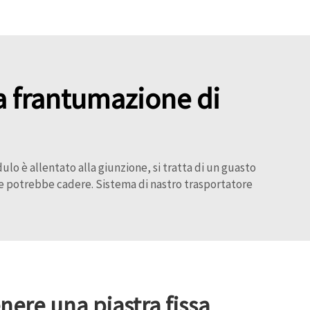
lla frantumazione di
odulo è allentato alla giunzione, si tratta di un guasto
che potrebbe cadere.
Sistema di nastro trasportatore
re una piastra fissa