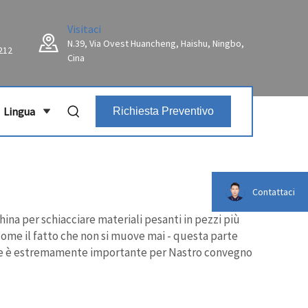
Visitaci
N.39, Via Ovest Huancheng, Haishu, Ningbo,
212
Cina
Lingua
Richiesta Preventivo
Contattaci
ina per schiacciare materiali pesanti in pezzi più
 come il fatto che non si muove mai - questa parte
nte è estremamente importante per
Nastro convegno