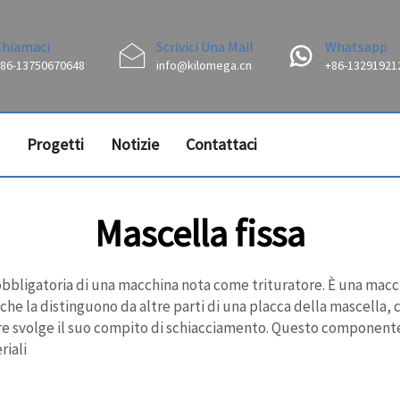
Chiamaci
Scrivici Una Mail
Whatsapp
86-13750670648
info@kilomega.cn
+86-13291921
Progetti
Notizie
Contattaci
Mascella fissa
 obbligatoria di una macchina nota come trituratore. È una macch
e che la distinguono da altre parti di una placca della mascella,
tore svolge il suo compito di schiacciamento. Questo compone
riali